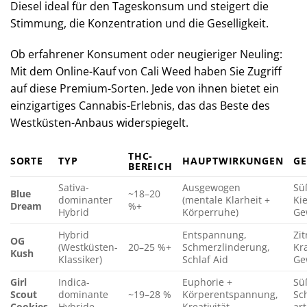
Diesel ideal für den Tageskonsum und steigert die
Stimmung, die Konzentration und die Geselligkeit.
Ob erfahrener Konsument oder neugieriger Neuling:
Mit dem Online-Kauf von Cali Weed haben Sie Zugriff
auf diese Premium-Sorten. Jede von ihnen bietet ein
einzigartiges Cannabis-Erlebnis, das das Beste des
Westküsten-Anbaus widerspiegelt.
THC-
SORTE
TYP
HAUPTWIRKUNGEN
G
BEREICH
Sativa-
Ausgewogen
Sü
Blue
~18–20
dominanter
(mentale Klarheit +
Ki
Dream
%+
Hybrid
Körperruhe)
Ge
Hybrid
Entspannung,
Zit
OG
(Westküsten-
20–25 %+
Schmerzlinderung,
Kra
Kush
Klassiker)
Schlaf Aid
Ge
Girl
Indica-
Euphorie +
Sü
Scout
dominante
~19–28 %
Körperentspannung,
Sc
Cookies
Hybride
Kreativität
art