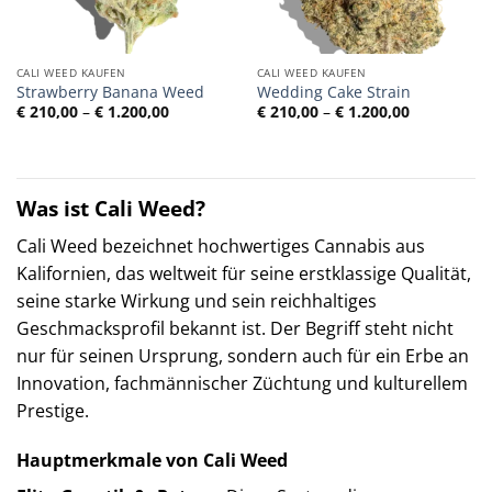
CALI WEED KAUFEN
CALI WEED KAUFEN
Strawberry Banana Weed
Wedding Cake Strain
Preisspanne:
Preisspann
€
210,00
–
€
1.200,00
€
210,00
–
€
1.200,00
€ 210,00
€ 210,00
bis
bis
€ 1.200,00
€ 1.200,00
Was ist Cali Weed?
Cali Weed bezeichnet hochwertiges Cannabis aus
Kalifornien, das weltweit für seine erstklassige Qualität,
seine starke Wirkung und sein reichhaltiges
Geschmacksprofil bekannt ist. Der Begriff steht nicht
nur für seinen Ursprung, sondern auch für ein Erbe an
Innovation, fachmännischer Züchtung und kulturellem
Prestige.
Hauptmerkmale von Cali Weed