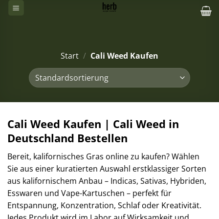
Zum
Inhalt
springen
Start
/
Cali Weed Kaufen
Cali Weed Kaufen | Cali Weed in
Deutschland Bestellen
Bereit, kalifornisches Gras online zu kaufen? Wählen
Sie aus einer kuratierten Auswahl erstklassiger Sorten
aus kalifornischem Anbau – Indicas, Sativas, Hybriden,
Esswaren und Vape-Kartuschen – perfekt für
Entspannung, Konzentration, Schlaf oder Kreativität.
Jedes Produkt wird im Labor auf Wirksamkeit und