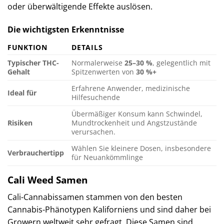
oder überwältigende Effekte auslösen.
Die wichtigsten Erkenntnisse
FUNKTION
DETAILS
Typischer THC-
Normalerweise
25–30 %
, gelegentlich mit
Gehalt
Spitzenwerten von
30 %+
Erfahrene Anwender, medizinische
Ideal für
Hilfesuchende
Übermäßiger Konsum kann Schwindel,
Risiken
Mundtrockenheit und Angstzustände
verursachen.
Wählen Sie kleinere Dosen, insbesondere
Verbrauchertipp
für Neuankömmlinge
Cali Weed Samen
Cali-Cannabissamen stammen von den besten
Cannabis-Phänotypen Kaliforniens und sind daher bei
Growern weltweit sehr gefragt. Diese Samen sind