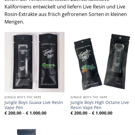
Kaliforniens entwickelt und liefern Live Resin und Live
Rosin-Extrakte aus frisch gefrorenen Sorten in kleinen
Mengen.
JUNGLE BOYS THC VAPE
JUNGLE BOYS THC VAPE
Jungle Boys Guava Live Resin
Jungle Boys High Octane Live
Vape Pen
Resin Vape Pen
Preisspanne:
Preisspann
€
200,00
–
€
1.000,00
€
200,00
–
€
1.000,00
€ 200,00
€ 200,00
bis
bis
€ 1.000,00
€ 1.000,00