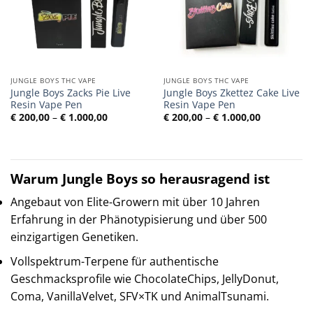
JUNGLE BOYS THC VAPE
JUNGLE BOYS THC VAPE
Jungle Boys Zacks Pie Live
Jungle Boys Zkettez Cake Live
Resin Vape Pen
Resin Vape Pen
Preisspanne:
Preisspann
€
200,00
–
€
1.000,00
€
200,00
–
€
1.000,00
€ 200,00
€ 200,00
bis
bis
€ 1.000,00
€ 1.000,00
Warum Jungle Boys so herausragend ist
Angebaut von Elite-Growern mit über 10 Jahren
Erfahrung in der Phänotypisierung und über 500
einzigartigen Genetiken.
Vollspektrum-Terpene für authentische
Geschmacksprofile wie ChocolateChips, JellyDonut,
Coma, VanillaVelvet, SFV×TK und AnimalTsunami.