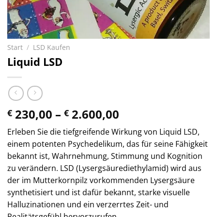
Start
/
LSD Kaufen
Liquid LSD
Preisspanne:
230,00
–
2.600,00
€
€
€ 230,00
Erleben Sie die tiefgreifende Wirkung von Liquid LSD,
bis
einem potenten Psychedelikum, das für seine Fähigkeit
€ 2.600,00
bekannt ist, Wahrnehmung, Stimmung und Kognition
zu verändern. LSD (Lysergsäurediethylamid) wird aus
der im Mutterkornpilz vorkommenden Lysergsäure
synthetisiert und ist dafür bekannt, starke visuelle
Halluzinationen und ein verzerrtes Zeit- und
Realitätsgefühl hervorzurufen.