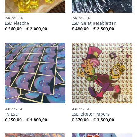
LSD KAUFEN
LSD KAUFEN
LSD-Flasche
LSD-Gelatinetabletten
Preisspanne:
Preisspann
€
260,00
–
€
2.000,00
€
480,00
–
€
2.500,00
€ 260,00
€ 480,00
bis
bis
€ 2.000,00
€ 2.500,00
LSD KAUFEN
LSD KAUFEN
1V LSD
LSD Blotter Papers
Preisspanne:
Preisspann
€
250,00
–
€
1.800,00
€
370,00
–
€
3.500,00
€ 250,00
€ 370,00
bis
bis
€ 1.800,00
€ 3.500,00