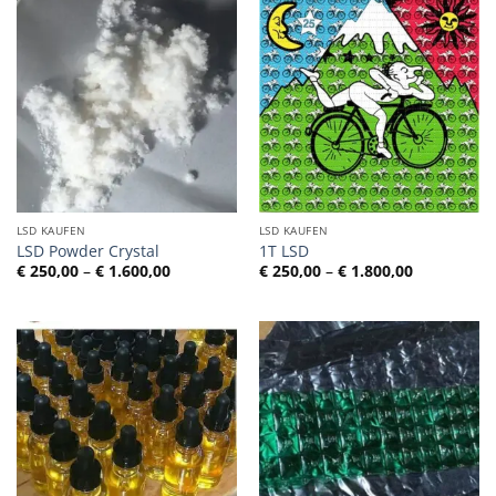
LSD KAUFEN
LSD KAUFEN
LSD Powder Crystal
1T LSD
Preisspanne:
Preisspann
€
250,00
–
€
1.600,00
€
250,00
–
€
1.800,00
€ 250,00
€ 250,00
bis
bis
€ 1.600,00
€ 1.800,00