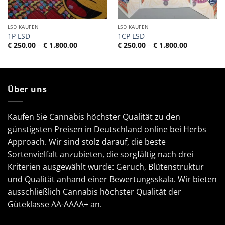
LSD KAUFEN
LSD KAUFEN
1P LSD
1CP LSD
Preisspanne:
Preisspann
€
250,00
–
€
1.800,00
€
250,00
–
€
1.800,00
€ 250,00
€ 250,00
bis
bis
€ 1.800,00
€ 1.800,00
Über uns
Kaufen Sie Cannabis höchster Qualität zu den
günstigsten Preisen in Deutschland online bei Herbs
Approach. Wir sind stolz darauf, die beste
Sortenvielfalt anzubieten, die sorgfältig nach drei
Kriterien ausgewählt wurde: Geruch, Blütenstruktur
und Qualität anhand einer Bewertungsskala. Wir bieten
ausschließlich Cannabis höchster Qualität der
Güteklasse AA-AAAA+ an.