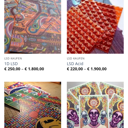
LSD KAUFEN
LSD KAUFEN
1D LSD
LSD Acid
Preisspanne:
Preisspann
€
250,00
–
€
1.800,00
€
220,00
–
€
1.900,00
€ 250,00
€ 220,00
bis
bis
€ 1.800,00
€ 1.900,00