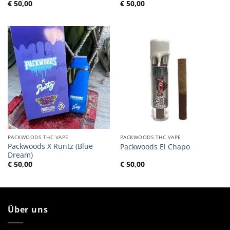
€
50,00
€
50,00
PACKWOODS THC VAPE
PACKWOODS THC VAPE
Packwoods X Runtz (Blue
Packwoods El Chapo
Dream)
€
50,00
€
50,00
Über uns