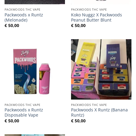
PACKWOODS THC VAPE
PACKWOODS THC VAPE
Packwoods x Runtz
Koko Nuggz X Packwoods
(Melonade)
Peanut Butter Blunt
€
50,00
€
50,00
PACKWOODS THC VAPE
PACKWOODS THC VAPE
Packwoods x Runtz
Packwoods X Runtz (Banana
Disposable Vape
Runtz)
€
50,00
€
50,00