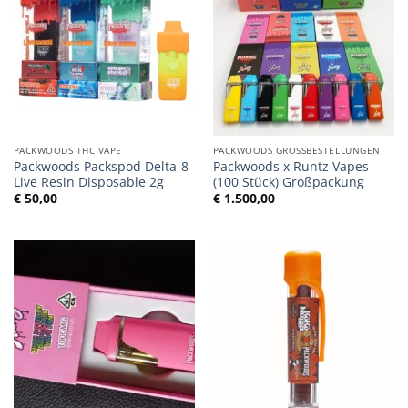
PACKWOODS THC VAPE
PACKWOODS GROSSBESTELLUNGEN
Packwoods Packspod Delta-8
Packwoods x Runtz Vapes
Live Resin Disposable 2g
(100 Stück) Großpackung
€
50,00
€
1.500,00