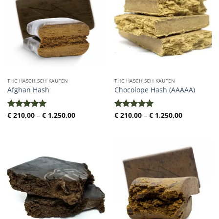
THC HASCHISCH KAUFEN
THC HASCHISCH KAUFEN
Afghan Hash
Chocolope Hash (AAAAA)
Preisspanne:
Preisspann
€
210,00
–
€
1.250,00
€
210,00
–
€
1.250,00
Bewertet
Bewertet
€ 210,00
€ 210,00
mit
5.00
mit
5.00
bis
bis
von 5
von 5
€ 1.250,00
€ 1.250,00