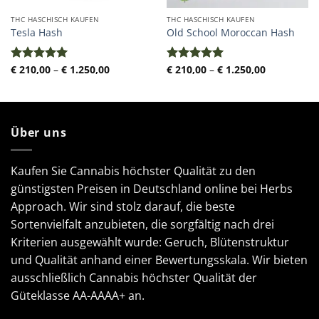
THC HASCHISCH KAUFEN
THC HASCHISCH KAUFEN
Tesla Hash
Old School Moroccan Hash
Preisspanne:
Preisspann
€
210,00
–
€
1.250,00
€
210,00
–
€
1.250,00
Bewertet
Bewertet
€ 210,00
€ 210,00
mit
5.00
mit
5.00
bis
bis
von 5
von 5
€ 1.250,00
€ 1.250,00
Über uns
Kaufen Sie Cannabis höchster Qualität zu den
günstigsten Preisen in Deutschland online bei Herbs
Approach. Wir sind stolz darauf, die beste
Sortenvielfalt anzubieten, die sorgfältig nach drei
Kriterien ausgewählt wurde: Geruch, Blütenstruktur
und Qualität anhand einer Bewertungsskala. Wir bieten
ausschließlich Cannabis höchster Qualität der
Güteklasse AA-AAAA+ an.