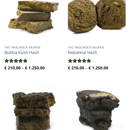
THC HASCHISCH KAUFEN
THC HASCHISCH KAUFEN
Bubba Kush Hash
Nepalese Hash
Preisspanne:
Preisspann
€
210,00
–
€
1.250,00
€
210,00
–
€
1.250,00
Bewertet
Bewertet
€ 210,00
€ 210,00
mit
5.00
mit
5.00
bis
bis
von 5
von 5
€ 1.250,00
€ 1.250,00