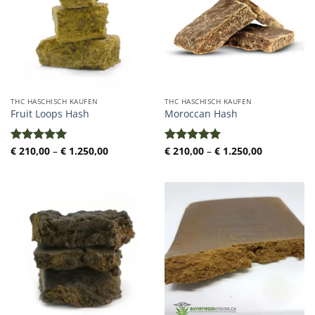
THC HASCHISCH KAUFEN
THC HASCHISCH KAUFEN
Fruit Loops Hash
Moroccan Hash
Preisspanne:
Preisspann
€
210,00
–
€
1.250,00
€
210,00
–
€
1.250,00
Bewertet
Bewertet
€ 210,00
€ 210,00
mit
5.00
mit
5.00
bis
bis
von 5
von 5
€ 1.250,00
€ 1.250,00