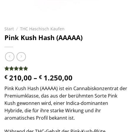
Start
/
THC Haschisch Kaufen
Pink Kush Hash (AAAAA)
Preisspanne:
210,00
–
1.250,00
Bewertet
50
€
€
mit
5.00
€ 210,00
von 5,
​Pink Kush Hash (AAAAA) ist ein Cannabiskonzentrat der
bis
basierend
auf
Premiumklasse, das aus der berühmten Sorte Pink
€ 1.250,00
Kundenbewertungen
Kush gewonnen wird, einer Indica-dominanten
Hybride, die für ihre starke Wirkung und ihr
aromatisches Profil bekannt ist.
Während der THC-Gehalt der Pink-Kush-Blüte