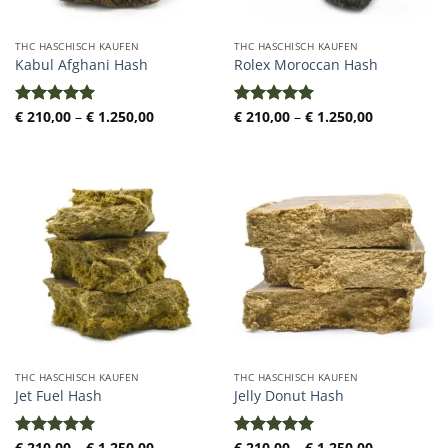
THC HASCHISCH KAUFEN
THC HASCHISCH KAUFEN
Kabul Afghani Hash
Rolex Moroccan Hash
Preisspanne:
Preisspann
€
210,00
–
€
1.250,00
€
210,00
–
€
1.250,00
Bewertet
Bewertet
€ 210,00
€ 210,00
mit
5.00
mit
5.00
bis
bis
von 5
von 5
€ 1.250,00
€ 1.250,00
THC HASCHISCH KAUFEN
THC HASCHISCH KAUFEN
Jet Fuel Hash
Jelly Donut Hash
Preisspanne:
Preisspann
€
210,00
–
€
1.250,00
€
210,00
–
€
1.250,00
Bewertet
Bewertet