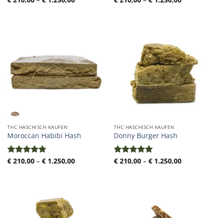
€ 210,00
€ 210,00
mit
5.00
mit
5.00
bis
bis
von 5
von 5
€ 1.250,00
€ 1.250,00
THC HASCHISCH KAUFEN
THC HASCHISCH KAUFEN
Moroccan Habibi Hash
Donny Burger Hash
Preisspanne:
Preisspann
€
210,00
–
€
1.250,00
€
210,00
–
€
1.250,00
Bewertet
Bewertet
€ 210,00
€ 210,00
mit
5.00
mit
5.00
bis
bis
von 5
von 5
€ 1.250,00
€ 1.250,00