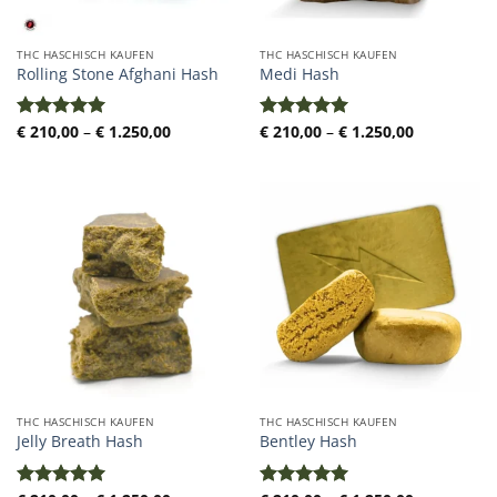
THC HASCHISCH KAUFEN
THC HASCHISCH KAUFEN
Rolling Stone Afghani Hash
Medi Hash
Preisspanne:
Preisspann
€
210,00
–
€
1.250,00
€
210,00
–
€
1.250,00
Bewertet
Bewertet
€ 210,00
€ 210,00
mit
5.00
mit
5.00
bis
bis
von 5
von 5
€ 1.250,00
€ 1.250,00
THC HASCHISCH KAUFEN
THC HASCHISCH KAUFEN
Jelly Breath Hash
Bentley Hash